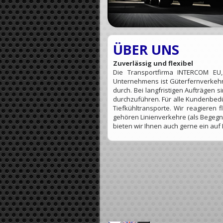
ÜBER UNS
Zuverlässig und flexibel
Die Transportfirma INTERCOM EU
Unternehmens ist Güterfernverkehr.
durch. Bei langfristigen Aufträgen 
durchzuführen. Für alle Kundenbedür
Tiefkühltransporte. Wir reagieren
gehören Linienverkehre (als Begegn
bieten wir Ihnen auch gerne ein auf