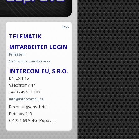
RSS
TELEMATIK
MITARBEITER LOGIN
Přihlášení
Stránka pro zaměstnance
INTERCOM EU, S.R.O.
D1 EXIT 15
Všechromy 47
+420 245 501 109
info@intercomeu.cz
Rechnungsanschrift:
Petrikov 113
CZ-251 69 Velke Popovice